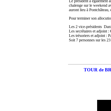
Le président a également an
chalenge sur le weekend 
auront lieu à Pontchâteau, 
Pour terminer son allocu
Les 2 vice-présidents D
Les secrétaires et adjoi
Les trésoriers et adjoint
Soit 7 personnes sur les 2
TOUR de BRE