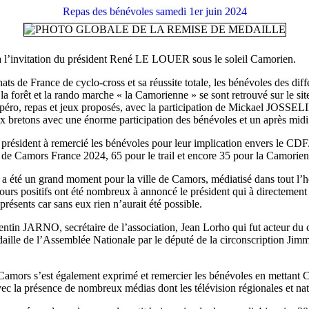
Repas des bénévoles samedi 1er juin 2024
 l’invitation du président René LE LOUER sous le soleil Camorien.
ts de France de cyclo-cross et sa réussite totale, les bénévoles des diff
la forêt et la rando marche « la Camorienne » se sont retrouvé sur le sit
péro, repas et jeux proposés, avec la participation de Mickael JOSSELI
eux bretons avec une énorme participation des bénévoles et un après mi
 président à remercié les bénévoles pour leur implication envers le CDF
rs de Camors France 2024, 65 pour le trail et encore 35 pour la Camorie
a été un grand moment pour la ville de Camors, médiatisé dans tout l’
tours positifs ont été nombreux à annoncé le président qui à directement
présents car sans eux rien n’aurait été possible.
uentin JARNO, secrétaire de l’association, Jean Lorho qui fut acteur du
édaille de l’Assemblée Nationale par le député de la circonscription J
ors s’est également exprimé et remercier les bénévoles en mettant C
c la présence de nombreux médias dont les télévision régionales et nat