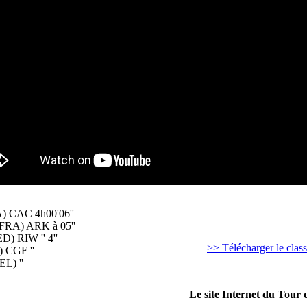
wen (FRA) CAC 4h00'06''
FRA) ARK à 05''
) RIW '' 4''
>> Télécharger le cla
 CGF ''
L) ''
Le site Internet du Tour 