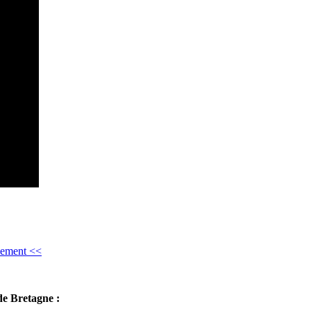
ssement <<
de Bretagne :