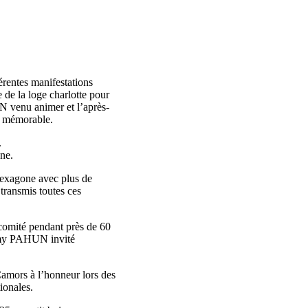
érentes manifestations
e de la loge charlotte pour
N venu animer et l’après-
di mémorable.
.
nne.
hexagone avec plus de
 transmis toutes ces
 comité pendant près de 60
immy PAHUN invité
amors à l’honneur lors des
ionales.