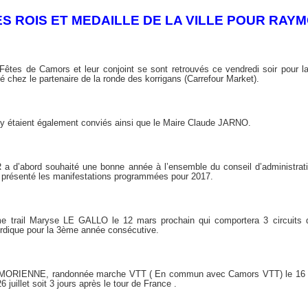
S ROIS ET MEDAILLE DE LA VILLE POUR RAY
es de Camors et leur conjoint se sont retrouvés ce vendredi soir pour la t
té chez le partenaire de la ronde des korrigans (Carrefour Market).
 étaient également conviés ainsi que le Maire Claude JARNO.
a d’abord souhaité une bonne année à l’ensemble du conseil d’administra
e présenté les manifestations programmées pour 2017.
e trail Maryse LE GALLO le 12 mars prochain qui comportera 3 circuits
dique pour la 3ème année consécutive.
CAMORIENNE, randonnée marche VTT ( En commun avec Camors VTT) le 16 av
 juillet soit 3 jours après le tour de France .