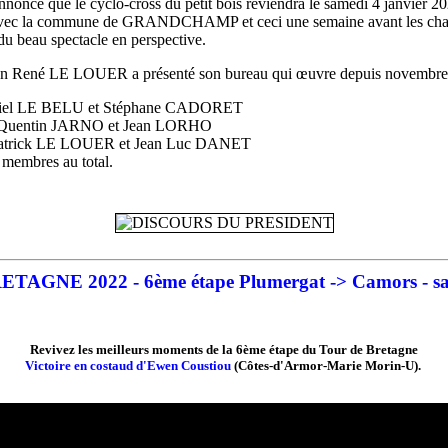
noncé que le cyclo-cross du petit bois reviendra le samedi 4 janvier 20
avec la commune de GRANDCHAMP et ceci une semaine avant les cha
du beau spectacle en perspective.
tion René LE LOUER a présenté son bureau qui œuvre depuis novembre
aniel LE BELU et Stéphane CADORET
nt : Quentin JARNO et Jean LORHO
 : Patrick LE LOUER et Jean Luc DANET
3 membres au total.
TAGNE 2022 - 6ème étape Plumergat -> Camors - sam
Revivez les meilleurs moments de la 6ème étape du Tour de Bretagne
Victoire en costaud d'Ewen Coustiou
(Côtes-d'Armor-Marie Morin-U).