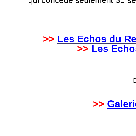
qui concède seulement 30 se
>>
Les Echos du Rel
>>
Les Echos
>>
Galer