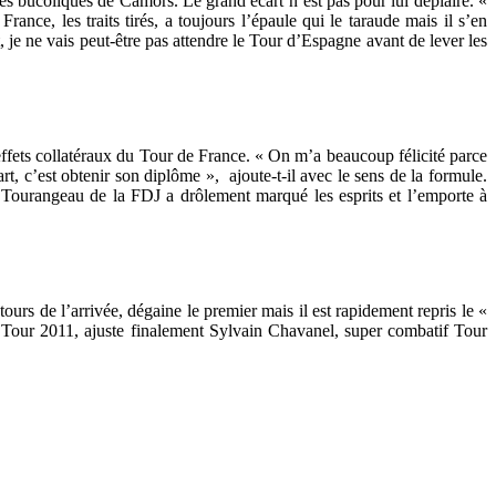
mes bucoliques de Camors. Le grand écart n’est pas pour lui déplaire. «
ance, les traits tirés, a toujours l’épaule qui le taraude mais il s’en
je ne vais peut-être pas attendre le Tour d’Espagne avant de lever les
effets collatéraux du Tour de France. « On m’a beaucoup félicité parce
rt, c’est obtenir son diplôme », ajoute-t-il avec le sens de la formule.
ourangeau de la FDJ a drôlement marqué les esprits et l’emporte à
ours de l’arrivée, dégaine le premier mais il est rapidement repris le «
Tour 2011, ajuste finalement Sylvain Chavanel, super combatif Tour