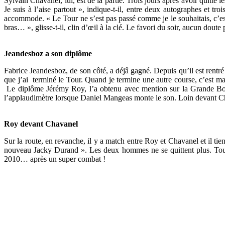
Sylvain Chavanel, lui, est de la partie. Trois jours après avoir quitt
Je suis à l’aise partout », indique-t-il, entre deux autographes et tr
accommode. « Le Tour ne s’est pas passé comme je le souhaitais, c’est
bras… », glisse-t-il, clin d’œil à la clé. Le favori du soir, aucun doute p
Jeandesboz a son diplôme
Fabrice Jeandesboz, de son côté, a déjâ gagné. Depuis qu’il est rentr
que j’ai terminé le Tour. Quand je termine une autre course, c’est marr
Le diplôme Jérémy Roy, l’a obtenu avec mention sur la Grande Bou
l’applaudimètre lorsque Daniel Mangeas monte le son. Loin devant Cha
Roy devant Chavanel
Sur la route, en revanche, il y a match entre Roy et Chavanel et il tie
nouveau Jacky Durand ». Les deux hommes ne se quittent plus. Tout
2010… après un super combat !