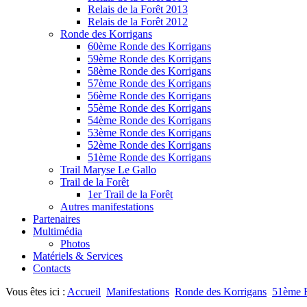
Relais de la Forêt 2013
Relais de la Forêt 2012
Ronde des Korrigans
60ème Ronde des Korrigans
59ème Ronde des Korrigans
58ème Ronde des Korrigans
57ème Ronde des Korrigans
56ème Ronde des Korrigans
55ème Ronde des Korrigans
54ème Ronde des Korrigans
53ème Ronde des Korrigans
52ème Ronde des Korrigans
51ème Ronde des Korrigans
Trail Maryse Le Gallo
Trail de la Forêt
1er Trail de la Forêt
Autres manifestations
Partenaires
Multimédia
Photos
Matériels & Services
Contacts
Vous êtes ici :
Accueil
Manifestations
Ronde des Korrigans
51ème R