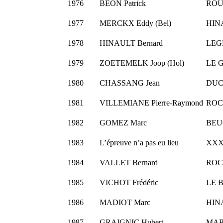
1976
BEON Patrick
ROU
1977
MERCKX Eddy (Bel)
HINA
1978
HINAULT Bernard
LEG
1979
ZOETEMELK Joop (Hol)
LE 
1980
CHASSANG Jean
DUC
1981
VILLEMIANE Pierre-Raymond
ROCH
1982
GOMEZ Marc
BEU
1983
L’épreuve n’a pas eu lieu
XX
1984
VALLET Bernard
ROCH
1985
VICHOT Frédéric
LE B
1986
MADIOT Marc
HINA
1987
GRAIGNIC Hubert
MARI